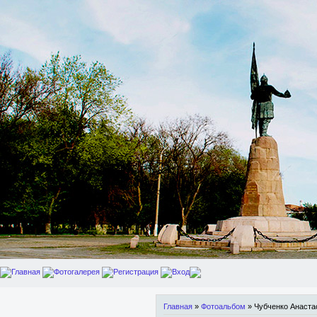
Главная
Фотогалерея
Регистрация
Вход
Главная
»
Фотоальбом
» Чубченко Анаста