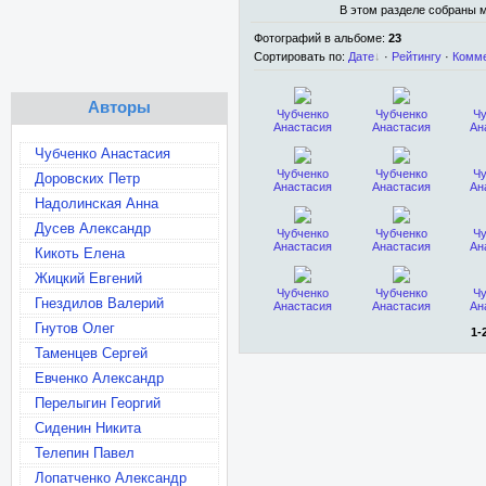
В этом разделе собраны 
Фотографий в альбоме
:
23
Сортировать по
:
Дате
·
Рейтингу
·
Комм
Авторы
Чубченко
Чубченко
Чу
Анастасия
Анастасия
Ан
Чубченко Анастасия
Чубченко
Чубченко
Чу
Доровских Петр
Анастасия
Анастасия
Ан
Надолинская Анна
Дусев Александр
Чубченко
Чубченко
Чу
Анастасия
Анастасия
Ан
Кикоть Елена
Жицкий Евгений
Чубченко
Чубченко
Чу
Гнездилов Валерий
Анастасия
Анастасия
Ан
Гнутов Олег
1-
Таменцев Сергей
Евченко Александр
Перелыгин Георгий
Сиденин Никита
Телепин Павел
Лопатченко Александр