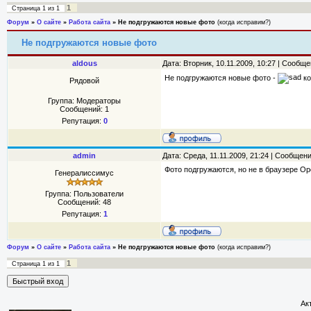
1
Страница
1
из
1
Форум
»
О сайте
»
Работа сайта
»
Не подгружаются новые фото
(когда исправим?)
Не подгружаются новые фото
aldous
Дата: Вторник, 10.11.2009, 10:27 | Сообщ
Не подгружаются новые фото -
ко
Рядовой
Группа: Модераторы
Сообщений:
1
Репутация:
0
admin
Дата: Среда, 11.11.2009, 21:24 | Сообщен
Фото подгружаются, но не в браузере Ope
Генералиссимус
Группа: Пользователи
Сообщений:
48
Репутация:
1
Форум
»
О сайте
»
Работа сайта
»
Не подгружаются новые фото
(когда исправим?)
1
Страница
1
из
1
Ак