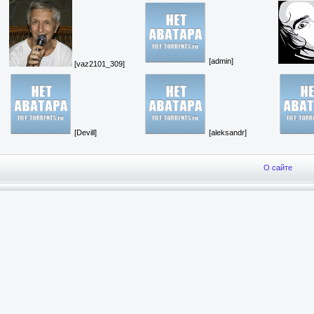
[admin]
[vaz2101_309]
[Devill]
[aleksandr]
О сайте