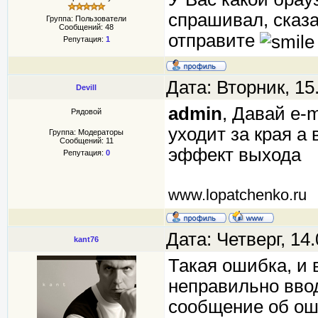
спрашивал, сказа
Группа: Пользователи
Сообщений:
48
отправите
Репутация:
1
Дата: Вторник, 15
Devill
admin
, Давай e-
Рядовой
уходит за края а 
Группа: Модераторы
Сообщений:
11
эффект выхода
Репутация:
0
www.lopatchenko.ru
Дата: Четверг, 14
kant76
Такая ошибка, и
неправильно вво
сообщение об оши