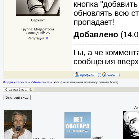
кнопка "добавить
обновлять всю с
пропадает!
Сержант
Группа: Модераторы
Добавлено
(14.0
Сообщений:
25
Репутация:
0
-----------------------
Гы, а че коммент
сообщения вверх
Форум
»
О сайте
»
Работа сайта
»
Блог
(Ваши замечания по поводу дизайна блога)
1
Страница
1
из
1
Ак
[admin]
[vaz2101_309]