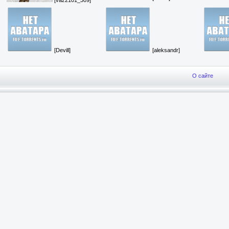
[Devill]
[aleksandr]
О сайте