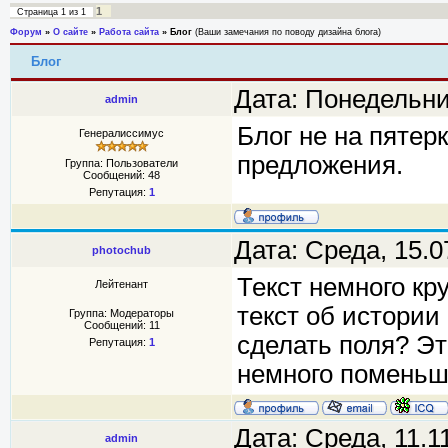
1
Страница
1
из
1
Форум
»
О сайте
»
Работа сайта
»
Блог
(Ваши замечания по поводу дизайна блога)
Блог
Дата: Понедельни
admin
Блог не на пятер
Генералиссимус
предложения.
Группа: Пользователи
Сообщений:
48
Репутация:
1
Дата: Среда, 15.0
photochub
Текст немного кру
Лейтенант
текст об истории
Группа: Модераторы
Сообщений:
11
сделать поля? Эт
Репутация:
1
немного поменьше
Дата: Среда, 11.1
admin