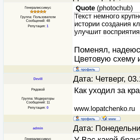
Quote
(
photochub
)
Генералиссимус
Текст немного крупно
Группа: Пользователи
Сообщений:
48
истории создания кл
Репутация:
1
улучшит восприятия,
Поменял, надеюс
Цветовую схему 
Дата: Четверг, 03
Devill
Как уходил за кр
Рядовой
Группа: Модераторы
Сообщений:
11
www.lopatchenko.ru
Репутация:
0
Дата: Понедельни
admin
У Вас какой брау
Генералиссимус