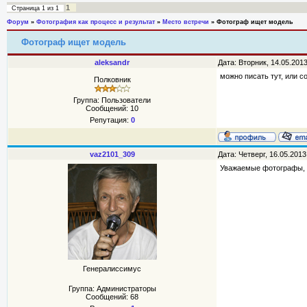
1
Страница
1
из
1
Форум
»
Фотография как процесс и результат
»
Место встречи
»
Фотограф ищет модель
Фотограф ищет модель
aleksandr
Дата: Вторник, 14.05.201
можно писать тут, или с
Полковник
Группа: Пользователи
Сообщений:
10
Репутация:
0
vaz2101_309
Дата: Четверг, 16.05.201
Уважаемые фотографы, с
Генералиссимус
Группа: Администраторы
Сообщений:
68