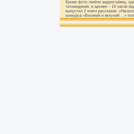
Кроме фото люблю видеосъёмку, одн
телевидения, в архиве – 14 часов в
выпустил 2 книги рассказов: «Начало
конкурса «Великий и могучий …» пол