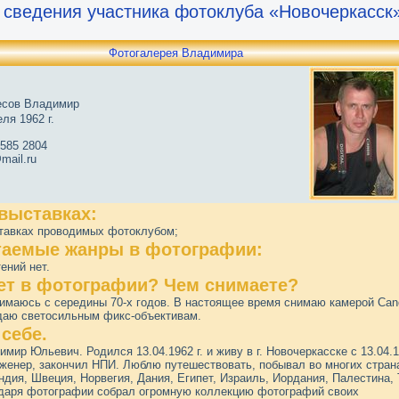
 сведения участника фотоклуба «Новочеркасск
Фотогалерея Владимира
есов Владимир
ля 1962 г.
 585 2804
mail.ru
 выставках:
ставках проводимых фотоклубом;
аемые жанры в фотографии:
ений нет.
ет в фотографии? Чем снимаете?
имаюсь с середины 70-х годов. В настоящее время снимаю камерой Can
даю светосильным фикс-объективам.
себе.
мир Юльевич. Родился 13.04.1962 г. и живу в г. Новочеркасске с 13.04.1
нженер, закончил НПИ. Люблю путешествовать, побывал во многих стран
дия, Швеция, Норвегия, Дания, Египет, Израиль, Иордания, Палестина, 
одаря фотографии собрал огромную коллекцию фотографий своих