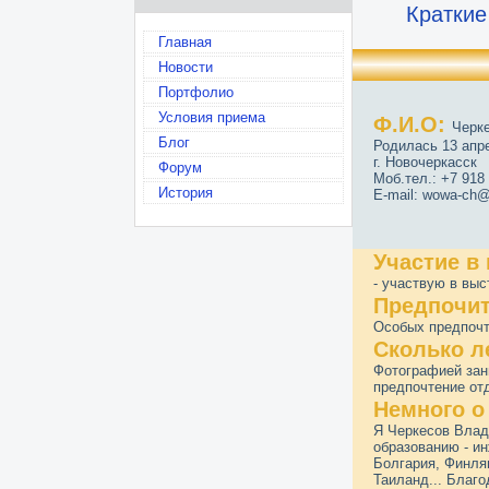
Краткие
Главная
Новости
Портфолио
Условия приема
Ф.И.О:
Черк
Блог
Родилась 13 апре
г. Новочеркасск
Форум
Моб.тел.: +7 918
История
E-mail: wowa-ch@
Участие в
- участвую в вы
Предпочит
Особых предпочт
Сколько л
Фотографией зан
предпочтение от
Немного о 
Я Черкесов Влади
образованию - и
Болгария, Финлян
Таиланд... Благ