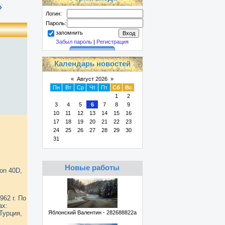
»
Логин:
Пароль:
запомнить
Забыл пароль
|
Регистрация
Календарь новостей
«
Август 2026
»
Пн
Вт
Ср
Чт
Пт
Сб
Вс
1
2
3
4
5
6
7
8
9
10
11
12
13
14
15
16
17
18
19
20
21
22
23
24
25
26
27
28
29
30
31
Новые работы
on 40D,
962 г. По
ах:
Турция,
Яблонский Валентин - 282688822a