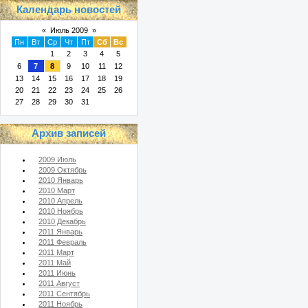
Календарь новостей
«
Июль 2009
»
Пн
Вт
Ср
Чт
Пт
Сб
Вс
1
2
3
4
5
6
7
8
9
10
11
12
13
14
15
16
17
18
19
20
21
22
23
24
25
26
27
28
29
30
31
Архив записей
2009 Июль
2009 Октябрь
2010 Январь
2010 Март
2010 Апрель
2010 Ноябрь
2010 Декабрь
2011 Январь
2011 Февраль
2011 Март
2011 Май
2011 Июнь
2011 Август
2011 Сентябрь
2011 Ноябрь