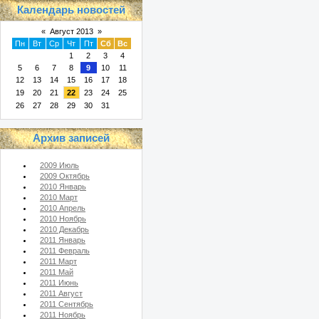
Календарь новостей
«
Август 2013
»
Пн
Вт
Ср
Чт
Пт
Сб
Вс
1
2
3
4
5
6
7
8
9
10
11
12
13
14
15
16
17
18
19
20
21
22
23
24
25
26
27
28
29
30
31
Архив записей
2009 Июль
2009 Октябрь
2010 Январь
2010 Март
2010 Апрель
2010 Ноябрь
2010 Декабрь
2011 Январь
2011 Февраль
2011 Март
2011 Май
2011 Июнь
2011 Август
2011 Сентябрь
2011 Ноябрь